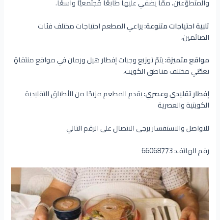
والمتطوّعين، ممّا يضفي عليها طابعًا مُجتمعيًا واسعًا.
تلبية احتياجات متنوعة:
يراعي المطعم احتياجات مختلف فئات
الصائمين،
مواقع متميزة:
يتمّ توزيع وجبات إفطار هيل ورمان في مواقع منتقاةٍ
تغطّي مختلف مناطق الكويت،
إفطار تقليدي وعصري:
يقدم المطعم مزيجًا من الأطباق التقليدية
الكويتية والعصرية
للتواصل والاستفسار يرجى الاتصال على الرقم التالي
رقم الهاتف: 66068773