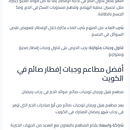
التمر:
ينصح تناول التمر في بداية الإفطار، لِما له من فوائد صحيةٍ كبيرة،
مثل: تحسين عملية الهضم، وتنظيم مستويات السكر في الدم، ومدّ
الجسم بالطاقة.
شرب الماء:
من المهم شرب الماء بكثرة خلال الإفطار، لتعويض نقص
السوائل في الجسم.
تناول وجبات متوازنة:
يجب الحرص على تناول وجبات إفطار صحيةٍ
ومتوازنةٍ
أفضل مطاعم وجبات إفطار صائم في
الكويت
مطعم هيل ورمان لوجبات صائم: موائد الخير في رحاب رمضان
يعد مطعم هيل ورمان لوجبات صائم من أبرز مبادرات الخير التي تزهر
في رحاب شهر رمضان المبارك في الكويت
شراكة واسعة:
يقام المطعم بالتعاون مع العديد من الجهات الخيرية