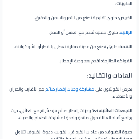
الحلويات:
الخبيص:
حلوى تقليدية تصنع من التمر والسمن والدقيق.
الزلابية
:
حلوى مقلية تُقدم مع العسل أو القطر.
اللقمة:
حلوى تصنع من عجينة مقلية تغطى بالقطر أو الشوكولاتة.
الفواكه الطازجة:
تقدم بعد وجبة الإفطار.
العادات والتقاليد:
يحرص الكويتيون على
مشاركة وجبات إفطار صائم
مع الأقارب والجيران
والأصدقاء،
التجمعات العائلية:
تعدّ وجبات إفطار صائم فرصةً لِلتجمع العائلي، حيث
يجتمع أفراد العائلة حول مائدةٍ واحدةٍ لمشاركة الطعام والحديث.
دعوة الضيوف:
من عادات الكرم في الكويت، دعوة الضيوف لتناول
وجبة الإفطار، تعبيرًا عن مشاعر المحبة والتقدير.