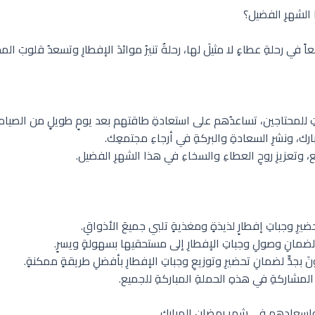
 الشهرِ الفضيل؟
 في رحلةِ عطاءٍ لا مثيلَ لها، رحلةٌ تنيرُ موائدَ الإفطارِ وتسعدُ قلوبَ الم
اتِ للمحتاجين، تساعدُهم على استعادةِ طاقتهم بعد يومٍ طويلٍ من الصيام.
رك، ونشرِ السعادةِ والبركةِ في أرجاءِ مجتمعِك.
ع، وتعزيزِ روحِ العطاءِ والسخاءِ في هذا الشهرِ الفضيل.
يرِ وجباتِ إفطارٍ لذيذةٍ ومغذيةٍ تلبي جميعَ الأذواقِ.
 لضمانِ وصولِ وجباتِ الإفطارِ إلى مستحقيها بسهولةٍ ويسرٍ.
بجدٍّ لضمانِ تحضيرِ وتوزيعِ وجباتِ الإفطارِ بأفضلِ طريقةٍ ممكنةٍ.
ِ المشاركةِ في هذهِ الحملةِ المباركةِ للجميع.
 وإسعادِهم في شهرِ رمضانِ المبارك.