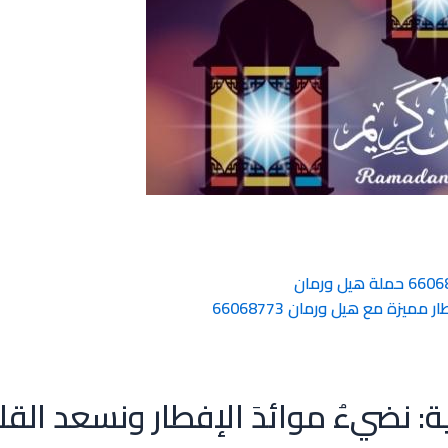
يزة مع هيل ورمان 66068773
: نضيءُ موائدَ الإفطار ونسعد القل