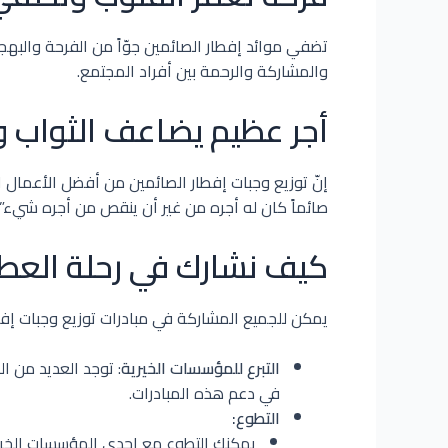
تضفي موائد إفطار الصائمين جوّاً من الفرحة والبه
والمشاركة والرحمة بين أفراد المجتمع.
أجر عظيم يضاعف الثواب و
إنّ توزيع وجبات إفطار الصائمين من أفضل الأعمال ال
صائماً كان له أجره من غير أن ينقص من أجره شيء”.
كيف نشارك في رحلة العط
يمكن للجميع المشاركة في مبادرات توزيع وجبات إفط
التبرع للمؤسسات الخيرية
: توجد العديد من ال
في دعم هذه المبادرات.
التطوع:
يمكنك التطوع مع إحدى المؤسسات الخيري