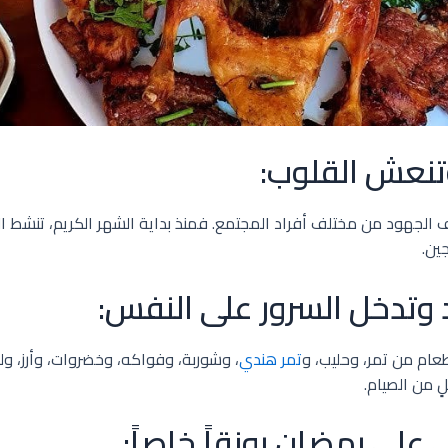
تنعش القلوب:
تف الجهود من مختلف أفراد المجتمع. فمنذ بداية الشهر الكريم، تنشط 
ين.
وتدخل السرور على النفس:
عام من تمر، وحليب، و
تمر هندي
، وشوربة، وفواكه، وخضروات، وأرز، ول
ٍ من الصيام.
لى رمضان رونقاً خاصاً: