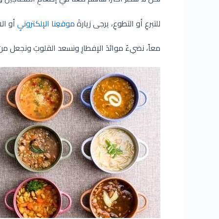
للتبرعِ أو التطوعِ، يرجى زيارةَ
موقعِنا الإلكترونيِ
أو الاتصا
معاً، نضيءُ موائدَ الإفطارِ ونسعد القلوبَ ونجعل من ر