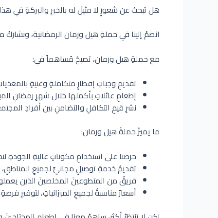
هل تبحث عن شعورٍ لا مثيلَ له بالخيرِ والبركةِ في هذا
انضمْ إلينا في حملةِ هيل ورمان الرمضانية، ونشاركُ معاً
مع حملةِ هيل ورمان، تصبحُ مُساهماً في:
تقديمِ وجباتِ إفطارٍ متكاملةٍ وغنيةٍ بالمغذي
إطعامِ عائلاتٍ بأكملها خلال شهرِ رمضانِ المبا
نشرِ قيمِ التكافلِ والتضامنِ بين أفرادِ المجتم
ما يميزُ حملةَ هيل ورمان:
حرصنا على استخدامِ مكوناتٍ عاليةِ الجودةِ لتحض
تقديمُ خدمةِ توصيلٍ مجانيٍّ لجميعِ المناطقِ،
فريقٌ من المتطوعينَ المخلصينَ الذين يعملونَ 
أسعارٌ مناسبةٌ لجميعِ الميزانياتِ، لتوفيرِ فرصة
لكن لا تنتظرْ أكثر، ساهمْ معنا في إطعامِ المحتاجينَ