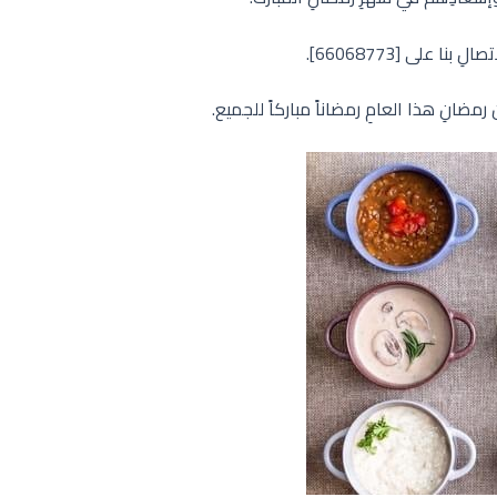
لِ بنا على [66068773].
مضانِ هذا العامِ رمضاناً مباركاً للجميع.