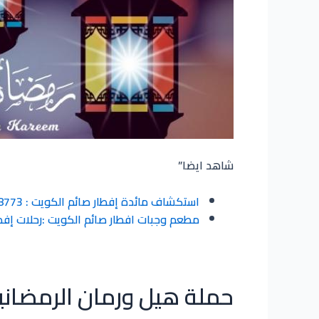
شاهد ايضا”
استكشاف مائدة إفطار صائم الكويت : 66068773 حملة هيل ورمان
مطعم وجبات افطار صائم الكويت :رحلات إفطار مم
حملة هيل ورمان الرمضانية