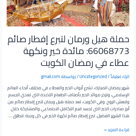
حملة هيل ورمان لتبرع إفطار صائم
66068773: مائدة خير ونكهة
عطاء في رمضان الكويت
اترك تعليقاً
/
Uncategorized
/ بواسطة
gmail.com
شهر رمضان المبارك، تشرع أبواب الخير والعطاء في مختلف أنحاء العالم
الإسلامي، وتزخر موائد الخير بأصناف الطعام اللذيذة التي تغذي الجسم
وتنعش الروح. وفي الكويت، تعد حملة هيل ورمان لتبرع إفطار صائم من
أبرز مبادرات الخير التي تجسد قيم التكافل الاجتماعي والمشاركة خلال
هذا الشهر الفضيل. تبرع إفطار صائم نكهة الخير في كل وجبة: تنطلق …
قراءة المزيد »