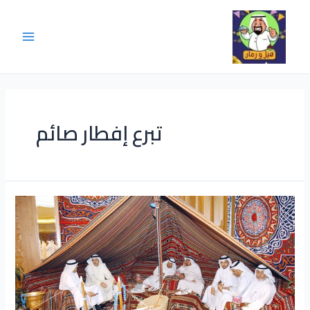
تبرع إفطار صائم