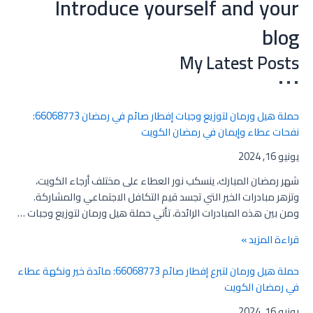
Introduce yourself and your
blog
My Latest Posts
• • •
حملة هيل ورمان لتوزيع وجبات إفطار صائم في رمضان 66068773:
نفحات عطاء وإيمان في رمضان الكويت
يونيو 16, 2024
شهر رمضان المبارك، ينسكب نور العطاء على مختلف أرجاء الكويت،
وتزهر مبادرات الخير التي تجسد قيم التكافل الاجتماعي والمشاركة.
ومن بين هذه المبادرات الرائدة، تأتي حملة هيل ورمان لتوزيع وجبات …
قراءة المزيد »
حملة هيل ورمان لتبرع إفطار صائم 66068773: مائدة خير ونكهة عطاء
في رمضان الكويت
يونيو 16, 2024