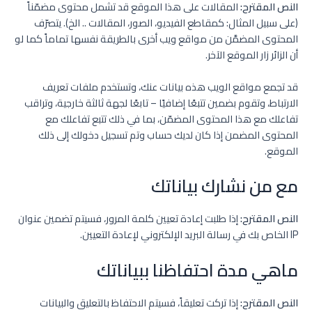
النص المقترح:
المقالات على هذا الموقع قد تشمل محتوى مضمّناً
(على سبيل المثال: كمقاطع الفيديو، الصور، المقالات .. الخ). يتصرّف
المحتوى المضمَّن من مواقع ويب أخرى بالطريقة نفسها تماماً كما لو
أن الزائر زار الموقع الآخر.
قد تجمع مواقع الويب هذه بيانات عنك، وتستخدم ملفات تعريف
الارتباط، وتقوم بضمين تتبعًا إضافيًا – تابعًا لجهة ثالثة خارجية، وتراقب
تفاعلك مع هذا المحتوى المضمّن، بما في ذلك تتبع تفاعلك مع
المحتوى المضمن إذا كان لديك حساب وتم تسجيل دخولك إلى ذلك
الموقع.
مع من نشارك بياناتك
النص المقترح:
إذا طلبت إعادة تعيين كلمة المرور، فسيتم تضمين عنوان
IP الخاص بك في رسالة البريد الإلكتروني لإعادة التعيين.
ماهي مدة احتفاظنا ببياناتك
النص المقترح:
إذا تركت تعليقاً، فسيتم الاحتفاظ بالتعليق والبيانات