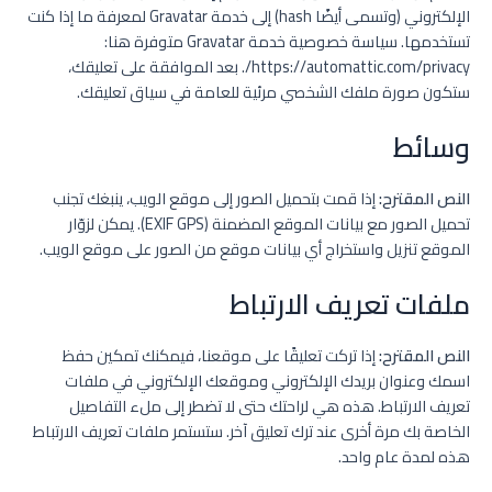
الإلكتروني (وتسمى أيضًا hash) إلى خدمة Gravatar لمعرفة ما إذا كنت
تستخدمها. سياسة خصوصية خدمة Gravatar متوفرة هنا:
https://automattic.com/privacy/. بعد الموافقة على تعليقك،
ستكون صورة ملفك الشخصي مرئية للعامة في سياق تعليقك.
وسائط
النص المقترح:
إذا قمت بتحميل الصور إلى موقع الويب، ينبغك تجنب
تحميل الصور مع بيانات الموقع المضمنة (EXIF GPS). يمكن لزوّار
الموقع تنزيل واستخراج أي بيانات موقع من الصور على موقع الويب.
ملفات تعريف الارتباط
النص المقترح:
إذا تركت تعليقًا على موقعنا، فيمكنك تمكين حفظ
اسمك وعنوان بريدك الإلكتروني وموقعك الإلكتروني في ملفات
تعريف الارتباط. هذه هي لراحتك حتى لا تضطر إلى ملء التفاصيل
الخاصة بك مرة أخرى عند ترك تعليق آخر. ستستمر ملفات تعريف الارتباط
هذه لمدة عام واحد.