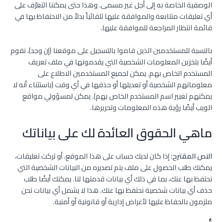
الوصفية الخاصة به إلى أجل غير مسمى. وهذا حتى يمكننا التعرّف على
أي تعليقات متتابعة والموافقة عليها تلقائياً بدلاً من الاحتفاظ بها في
قائمة انتظار المراجعة للموافقة عليها.
بالنسبة للمستخدمين الذين قاموا بالتسجيل على موقعنا (إن وجد)، نقوم
أيضًا بتخزين المعلومات الشخصية التي يقدمونها في ملف تعريف
المستخدم الخاص بهم. يمكن لجميع المستخدمين الاطلاع على
معلوماتهم الشخصية أو تعديلها أو حذفها في أي وقت (باستثناء أنه لا
يمكنهم تغيير اسم المستخدم الخاص بهم). يمكن لمسؤولي مواقع
الويب أيضًا رؤية هذه المعلومات وتحريرها.
ماهي الحقوق العائدة لك على بياناتك
النص المقترح:
إذا كان لديك حساب على هذا الموقع، أو تركت تعليقات،
يمكنك طلب الحصول على ملف يتم تصديره من البيانات الشخصية التي
نحتفظ بها عنك، بما في ذلك أي بيانات قدمتها لنا. يمكنك أيضًا طلب
حذف أي بيانات شخصية نحتفظ بها عنك. هذا لا يشمل أي بيانات نحن
ملزمون بالحفاظ عليها لأغراض إدارية أو قانونية أو أمنية.