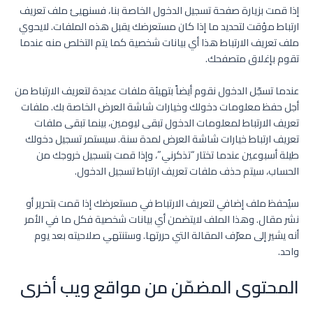
إذا قمت بزيارة صفحة تسجيل الدخول الخاصة بنا، فسنهيئ ملف تعريف
ارتباط مؤقت لتحديد ما إذا كان مستعرضك يقبل هذه الملفات. لايحوي
ملف تعريف الارتباط هذا أي بيانات شخصية كما يتم التخلص منه عندما
تقوم بإغلاق متصفحك.
عندما تسجّل الدخول نقوم أيضاً بتهيئة ملفات عديدة لتعريف الارتباط من
أجل حفظ معلومات دخولك وخيارات شاشة العرض الخاصة بك. ملفات
تعريف الارتباط لمعلومات الدخول تبقى ليومين، بينما تبقى ملفات
تعريف ارتباط خيارات شاشة العرض لمدة سنة. سيستمر تسجيل دخولك
طيلة أسبوعين عندما تختار “تذكرني”، وإذا قمت بتسجيل خروجك من
الحساب، سيتم حذف ملفات تعريف ارتباط تسجيل الدخول.
سيُحفظ ملف إضافي لتعريف الارتباط في مستعرضك إذا قمت بتحرير أو
نشر مقال. وهذا الملف لايتضمن أي بيانات شخصية فكل ما في الأمر
أنه يشير إلى معرّف المقالة التي حررتها. وستنتهي صلاحيته بعد يوم
واحد.
المحتوى المضمّن من مواقع ويب أخرى